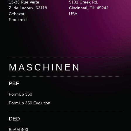
d
13-33 Rue Verte
5101 Creek Rd,
ZI de Ladoux, 63118
Cincinnati, OH 45242
A
Cébazat
USA
Frankreich
n
s
Footer
i
MASCHINEN
c
PBF
h
FormUp 350
FormUp 350 Evolution
t
DED
e
BeAM 400