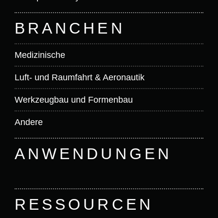
t
BRANCHEN
i
o
Medizinische
Luft- und Raumfahrt & Aeronautik
n
Werkzeugbau und Formenbau
Andere
ANWENDUNGEN
RESSOURCEN