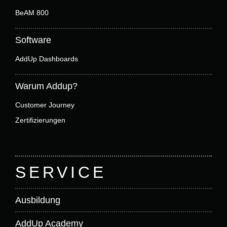
n
BeAM 800
,
Software
AddUp Dashboards
N
Warum Addup?
a
Customer Journey
v
Zertifizierungen
i
SERVICE
g
Ausbildung
a
AddUp Academy