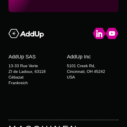
AddUp SAS
AddUp Inc
13-33 Rue Verte
5101 Creek Rd,
ZI de Ladoux, 63118
Cincinnati, OH 45242
Cébazat
USA
Frankreich
Footer