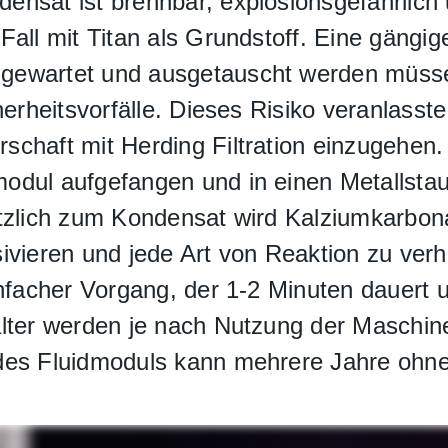
nsat ist brennbar, explosionsgefährlich u
all mit Titan als Grundstoff. Eine gängige
gewartet und ausgetauscht werden müssen
herheitsvorfälle. Dieses Risiko veranlasst
schaft mit Herding Filtration einzugehen
dul aufgefangen und in einen Metallstaub
ätzlich zum Kondensat wird Kalziumkarbon
sivieren und jede Art von Reaktion zu ve
nfacher Vorgang, der 1-2 Minuten dauert und
älter werden je nach Nutzung der Maschi
 des Fluidmoduls kann mehrere Jahre oh